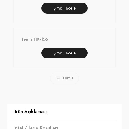
Şimdi İncele
Jeans HK-156
Şimdi İncele
Tümü
Ürün Açıklaması
İptal / İade Koşulları